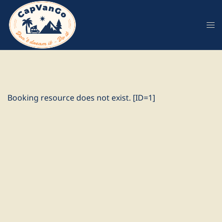
Aller
au
contenu
Booking resource does not exist. [ID=1]