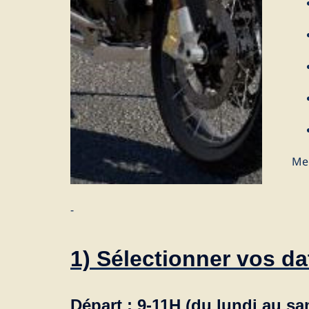
Me
-
1) Sélectionner vos da
Départ : 9-11H (du lundi au sa