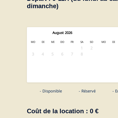
dimanche)
August
2026
MO
DI
MI
DO
FR
SA
SO
MO
DI
1
2
1
3
4
5
6
7
8
9
7
8
10
11
12
13
14
15
16
14
15
17
18
19
20
21
22
23
21
22
24
25
26
27
28
29
30
28
29
31
-
Disponible
-
Réservé
-
E
Coût de la location :
0
€