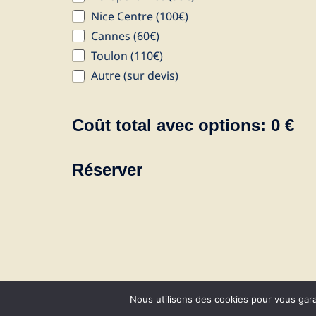
Nice Centre (100€)
Cannes (60€)
Toulon (110€)
Autre (sur devis)
Coût total avec options:
0
€
Réserver
Nous utilisons des cookies pour vous garant
© 2026 CapVanGo. Stolz präsentiert von
Sydn