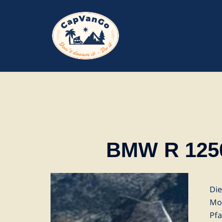
Zum
Inhalt
springen
BMW R 125
Di
Mot
Pfa