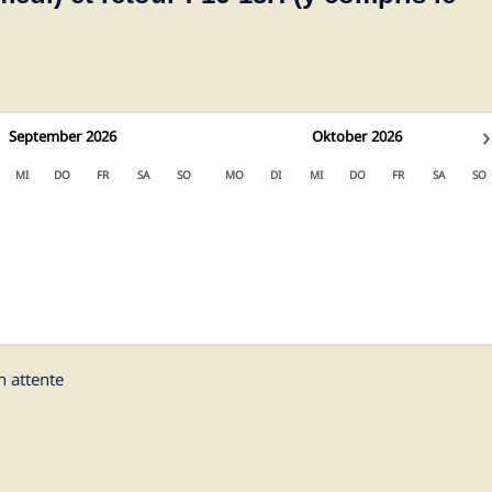
›
September
2026
Oktober
2026
MI
DO
FR
SA
SO
MO
DI
MI
DO
FR
SA
SO
2
3
4
5
6
1
2
3
4
9
10
11
12
13
5
6
7
8
9
10
11
16
17
18
19
20
12
13
14
15
16
17
18
23
24
25
26
27
19
20
21
22
23
24
25
30
26
27
28
29
30
31
n attente