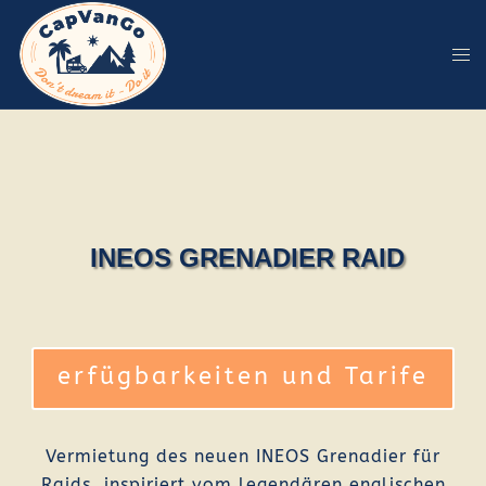
Zum
Inhalt
springen
INEOS GRENADIER RAID
erfügbarkeiten und Tarife
Vermietung des neuen INEOS Grenadier für
Raids, inspiriert vom legendären englischen