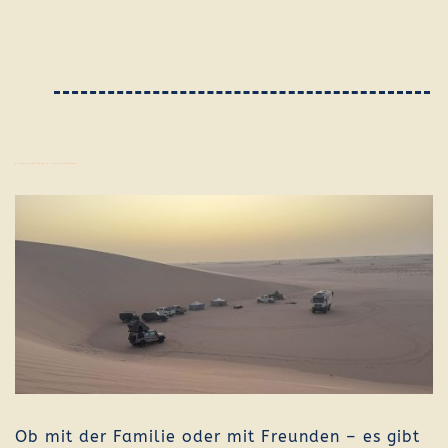
Reisen & Biwakieren 4×4 mit Ausstattung
Ob mit der Familie oder mit Freunden – es gibt